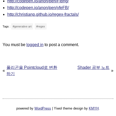
http://codepen.io/anon/pen/FIbhg/
http://codepen.io/anon/pen/yfeFB/
http://christianp.github.io/regex-fractals/
Tags :
#generative art
#regex
You must be
logged in
to post a comment.
Post
폴리곤을 Pointcloud로 변환
Shader 공부 노트
navigation
하기
powered by
WordPress
|
Yiwol theme design by
KMYH
.