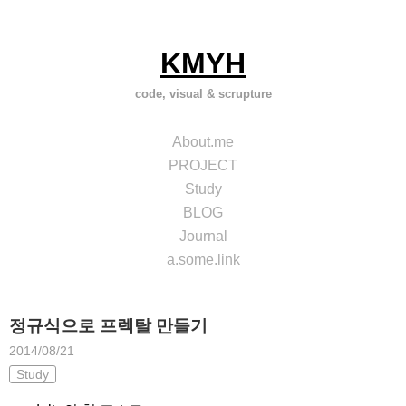
Skip
to
content
KMYH
code, visual & scrupture
About.me
PROJECT
Study
BLOG
Journal
a.some.link
정규식으로 프렉탈 만들기
2014/08/21
Study