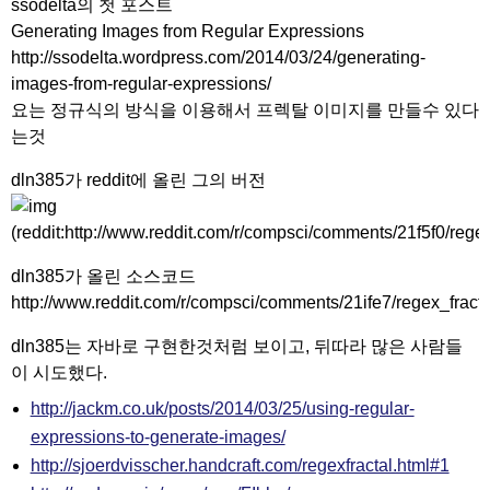
ssodelta의 첫 포스트
Generating Images from Regular Expressions
http://ssodelta.wordpress.com/2014/03/24/generating-
images-from-regular-expressions/
요는 정규식의 방식을 이용해서 프렉탈 이미지를 만들수 있다
는것
dln385가 reddit에 올린 그의 버전
(reddit:http://www.reddit.com/r/compsci/comments/21f5f0/regex
dln385가 올린 소스코드
http://www.reddit.com/r/compsci/comments/21ife7/regex_frac
dln385는 자바로 구현한것처럼 보이고, 뒤따라 많은 사람들
이 시도했다.
http://jackm.co.uk/posts/2014/03/25/using-regular-
expressions-to-generate-images/
http://sjoerdvisscher.handcraft.com/regexfractal.html#1