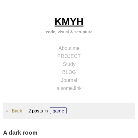
Skip
to
content
KMYH
code, visual & scrupture
About.me
PROJECT
Study
BLOG
Journal
a.some.link
Back
2 posts in
game
A dark room