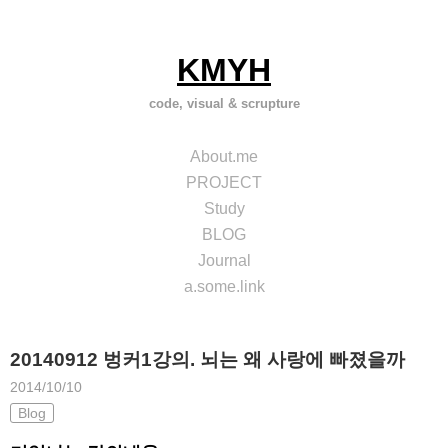
Skip
to
content
KMYH
code, visual & scrupture
About.me
PROJECT
Study
BLOG
Journal
a.some.link
20140912 벙커1강의. 뇌는 왜 사랑에 빠졌을까
2014/10/10
Blog